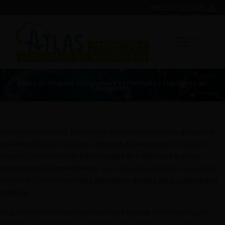
person
INICIAR SESIÓN
Banco de recursos audiovisuales en Parkinson y Trastornos del
Movimiento
Altas en Parkinson y Trastornos del movimiento es un
proyecto
colaborativo
para generar un
banco de recursos
en formato
imagen y vídeo sobre
la Enfermedad de Parkinson y otros
trastornos del movimiento
. Los recursos aportados se podrán
consultar y utilizar para
uso formativo dentro de la comunidad
médica
.
Se publicarán de manera progresiva
8 temas
coordinados por
distintos profesionales sanitarios especialistas y se pedirá la