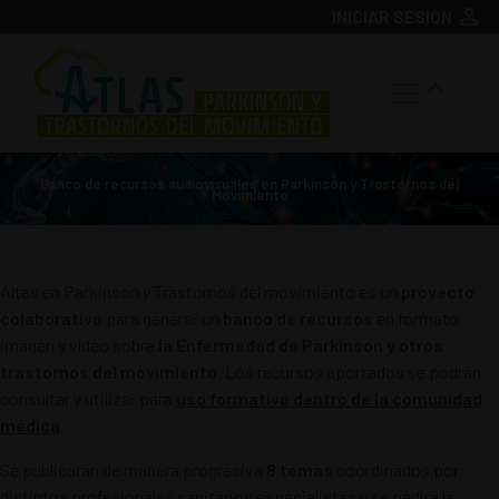
person
INICIAR SESIÓN
Banco de recursos audiovisuales en Parkinson y Trastornos del
Movimiento
Altas en Parkinson y Trastornos del movimiento es un
proyecto
colaborativo
para generar un
banco de recursos
en formato
imagen y vídeo sobre
la Enfermedad de Parkinson y otros
trastornos del movimiento
. Los recursos aportados se podrán
consultar y utilizar para
uso formativo dentro de la comunidad
médica
.
Se publicarán de manera progresiva
8 temas
coordinados por
distintos profesionales sanitarios especialistas y se pedirá la