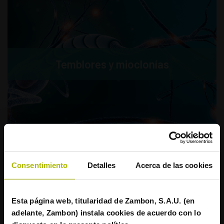
Temblores y mioclonías
Consentimiento
Detalles
Acerca de las cookies
¿Eres profesional sanitario?
La información contenida en esta página está
Esta página web, titularidad de Zambon, S.A.U. (en
Parkinson no fluctuante
destinada exclusivamente a profesionales
adelante, Zambon) instala cookies de acuerdo con lo
sanitarios con capacidad para prescribir o